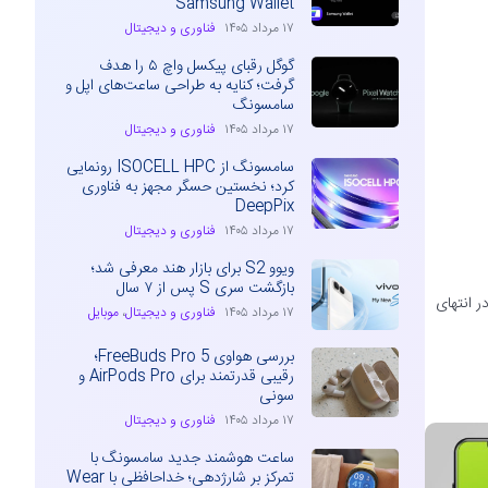
Samsung Wallet
۱۷ مرداد ۱۴۰۵
فناوری و دیجیتال
گوگل رقبای پیکسل واچ ۵ را هدف
گرفت؛ کنایه به طراحی ساعت‌های اپل و
سامسونگ
۱۷ مرداد ۱۴۰۵
فناوری و دیجیتال
سامسونگ از ISOCELL HPC رونمایی
کرد؛ نخستین حسگر مجهز به فناوری
DeepPix
۱۷ مرداد ۱۴۰۵
فناوری و دیجیتال
ویوو S2 برای بازار هند معرفی شد؛
بازگشت سری S پس از ۷ سال
 فنی و قیمت گوشی سامسونگ A51 گوشی سامسونگ A51 در انتهای
۱۷ مرداد ۱۴۰۵
فناوری و دیجیتال
،
موبایل
بررسی هواوی FreeBuds Pro 5؛
رقیبی قدرتمند برای AirPods Pro و
سونی
۱۷ مرداد ۱۴۰۵
فناوری و دیجیتال
ساعت هوشمند جدید سامسونگ با
تمرکز بر شارژدهی؛ خداحافظی با Wear