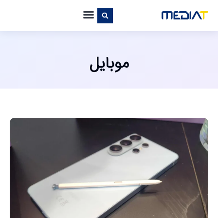
موبایل