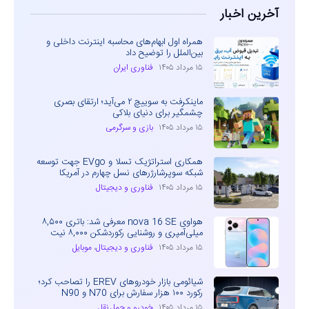
آخرین اخبار
همراه اول ابهام‌های محاسبه اینترنت داخلی و
بین‌الملل را توضیح داد
۱۵ مرداد ۱۴۰۵
فناوری ایران
ماینکرفت به سوییچ ۲ می‌آید؛ ارتقای بصری
چشمگیر برای دنیای بلاکی
۱۵ مرداد ۱۴۰۵
بازی و سرگرمی
همکاری استراتژیک تسلا و EVgo جهت توسعه
شبکه سوپرشارژرهای نسل چهارم در آمریکا
۱۵ مرداد ۱۴۰۵
فناوری و دیجیتال
هواوی nova 16 SE معرفی شد: باتری ۸,۵۰۰
میلی‌آمپری و روشنایی رکوردشکن ۸,۰۰۰ نیت
۱۵ مرداد ۱۴۰۵
فناوری و دیجیتال
،
موبایل
شیائومی بازار خودروهای EREV را تصاحب کرد؛
رکورد ۱۰۰ هزار سفارش برای N70 و N90
۱۵ مرداد ۱۴۰۵
خودرو و حمل نقل