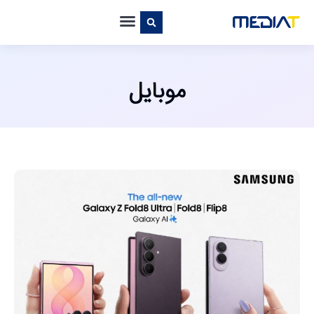
موبایل