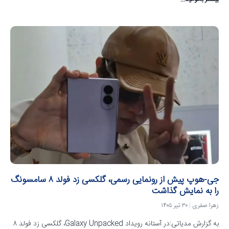
جی-هوپ پیش از رونمایی رسمی، گلکسی زد فولد ۸ سامسونگ
را به نمایش گذاشت
زهرا صفری
۳۰ تیر ۱۴۰۵
به گزارش مدیاتی:در آستانه رویداد Galaxy Unpacked، گلکسی زد فولد ۸