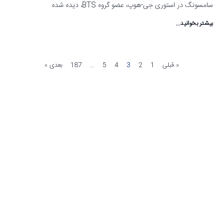
سامسونگ در استوری جی-هوپ، عضو گروه BTS، دیده شده
بیشتر بخوانید...
« قبلی
1
2
3
4
5
…
187
بعدی »
مشاهده