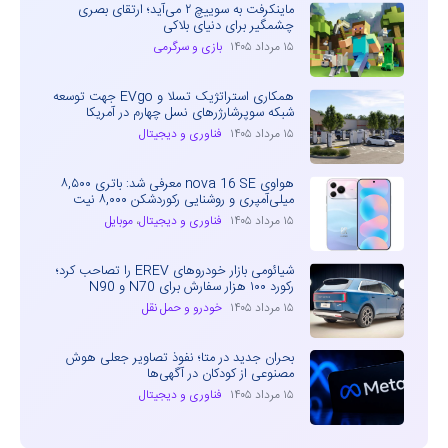
ماینکرفت به سوییچ ۲ می‌آید؛ ارتقای بصری
چشمگیر برای دنیای بلاکی
۱۵ مرداد ۱۴۰۵
بازی و سرگرمی
همکاری استراتژیک تسلا و EVgo جهت توسعه
شبکه سوپرشارژرهای نسل چهارم در آمریکا
۱۵ مرداد ۱۴۰۵
فناوری و دیجیتال
هواوی nova 16 SE معرفی شد: باتری ۸,۵۰۰
میلی‌آمپری و روشنایی رکوردشکن ۸,۰۰۰ نیت
۱۵ مرداد ۱۴۰۵
فناوری و دیجیتال
،
موبایل
شیائومی بازار خودروهای EREV را تصاحب کرد؛
رکورد ۱۰۰ هزار سفارش برای N70 و N90
۱۵ مرداد ۱۴۰۵
خودرو و حمل نقل
بحران جدید در متا؛ نفوذ تصاویر جعلی هوش
مصنوعی از کودکان در آگهی‌ها
۱۵ مرداد ۱۴۰۵
فناوری و دیجیتال