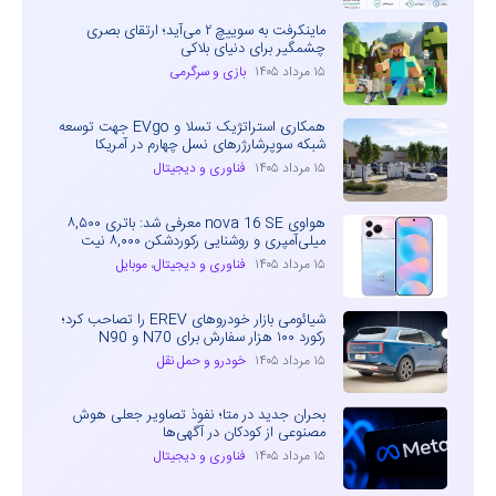
ماینکرفت به سوییچ ۲ می‌آید؛ ارتقای بصری
چشمگیر برای دنیای بلاکی
۱۵ مرداد ۱۴۰۵
بازی و سرگرمی
همکاری استراتژیک تسلا و EVgo جهت توسعه
شبکه سوپرشارژرهای نسل چهارم در آمریکا
۱۵ مرداد ۱۴۰۵
فناوری و دیجیتال
هواوی nova 16 SE معرفی شد: باتری ۸,۵۰۰
میلی‌آمپری و روشنایی رکوردشکن ۸,۰۰۰ نیت
۱۵ مرداد ۱۴۰۵
فناوری و دیجیتال
،
موبایل
شیائومی بازار خودروهای EREV را تصاحب کرد؛
رکورد ۱۰۰ هزار سفارش برای N70 و N90
۱۵ مرداد ۱۴۰۵
خودرو و حمل نقل
بحران جدید در متا؛ نفوذ تصاویر جعلی هوش
مصنوعی از کودکان در آگهی‌ها
۱۵ مرداد ۱۴۰۵
فناوری و دیجیتال