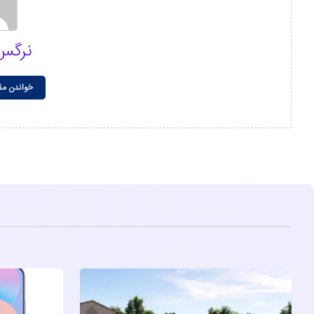
نرگس
خواندن مق