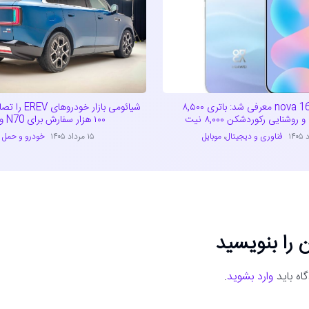
هواوی nova 16 SE معرفی شد: باتری ۸,۵۰۰
شیائومی بازار 
روشنایی رکوردشکن ۸,۰۰۰ نیت
۱۰۰ هزار سفارش برای N70 و N90
فناوری و دیجیتال
،
موبایل
۱۵ مرداد ۱۴۰۵
خودرو و حمل ن
 را بنویسید
اه باید
وارد بشوید
.