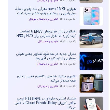
۱۵ مرداد ۱۴۰۵
فناوری و دیجیتال
هواوی nova 16 SE معرفی شد: باتری ۸,۵۰۰
میلی‌آمپری و روشنایی رکوردشکن ۸,۰۰۰ نیت
۱۵ مرداد ۱۴۰۵
فناوری و دیجیتال
،
موبایل
شیائومی بازار خودروهای EREV را تصاحب
کرد؛ رکورد ۱۰۰ هزار سفارش برای N70 و N90
۱۵ مرداد ۱۴۰۵
خودرو و حمل نقل
بحران جدید در متا؛ نفوذ تصاویر جعلی هوش
مصنوعی از کودکان در آگهی‌ها
۱۵ مرداد ۱۴۰۵
فناوری و دیجیتال
فناوری جدید، شناسایی کالاهای تقلبی را برای
همه ساده‌تر می‌کند
۱۵ مرداد ۱۴۰۵
فناوری و دیجیتال
هشدار امنیتی؛ حفره‌ای در Passkeys آی‌پی
واقعی کاربران iCloud Private Relay را فاش
می‌کند