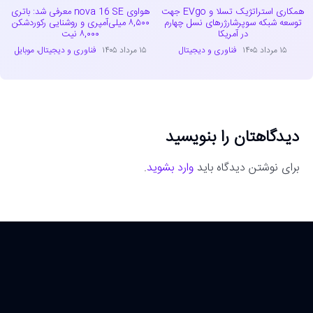
همکاری استراتژیک تسلا و EVgo جهت
هواوی nova 16 SE معرفی شد: باتری
توسعه شبکه سوپرشارژرهای نسل چهارم
۸,۵۰۰ میلی‌آمپری و روشنایی رکوردشکن
در آمریکا
۸,۰۰۰ نیت
۱۵ مرداد ۱۴۰۵
فناوری و دیجیتال
۱۵ مرداد ۱۴۰۵
فناوری و دیجیتال
،
موبایل
دیدگاهتان را بنویسید
برای نوشتن دیدگاه باید
وارد بشوید
.