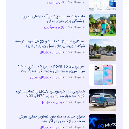
۱۵ مرداد ۱۴۰۵
فناوری ایران
ماینکرفت به سوییچ ۲ می‌آید؛ ارتقای بصری
چشمگیر برای دنیای بلاکی
۱۵ مرداد ۱۴۰۵
بازی و سرگرمی
همکاری استراتژیک تسلا و EVgo جهت توسعه
شبکه سوپرشارژرهای نسل چهارم در آمریکا
۱۵ مرداد ۱۴۰۵
فناوری و دیجیتال
هواوی nova 16 SE معرفی شد: باتری ۸,۵۰۰
میلی‌آمپری و روشنایی رکوردشکن ۸,۰۰۰ نیت
۱۵ مرداد ۱۴۰۵
فناوری و دیجیتال
،
موبایل
شیائومی بازار خودروهای EREV را تصاحب کرد؛
رکورد ۱۰۰ هزار سفارش برای N70 و N90
۱۵ مرداد ۱۴۰۵
خودرو و حمل نقل
بحران جدید در متا؛ نفوذ تصاویر جعلی هوش
مصنوعی از کودکان در آگهی‌ها
۱۵ مرداد ۱۴۰۵
فناوری و دیجیتال