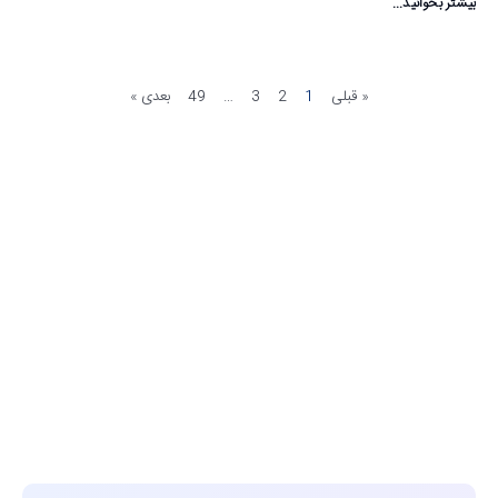
بیشتر بخوانید...
« قبلی
1
2
3
…
49
بعدی »
مشاهده