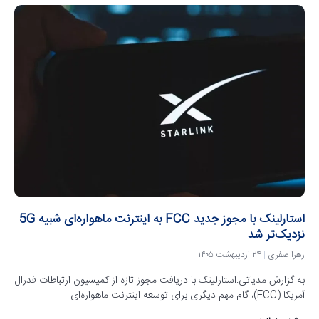
استارلینک با مجوز جدید FCC به اینترنت ماهواره‌ای شبیه 5G
نزدیک‌تر شد
زهرا صفری
۲۴ اردیبهشت ۱۴۰۵
به گزارش مدیاتی:استارلینک با دریافت مجوز تازه از کمیسیون ارتباطات فدرال
آمریکا (FCC)، گام مهم دیگری برای توسعه اینترنت ماهواره‌ای