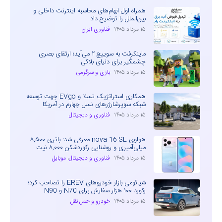
همراه اول ابهام‌های محاسبه اینترنت داخلی و
بین‌الملل را توضیح داد
۱۵ مرداد ۱۴۰۵
فناوری ایران
ماینکرفت به سوییچ ۲ می‌آید؛ ارتقای بصری
چشمگیر برای دنیای بلاکی
۱۵ مرداد ۱۴۰۵
بازی و سرگرمی
همکاری استراتژیک تسلا و EVgo جهت توسعه
شبکه سوپرشارژرهای نسل چهارم در آمریکا
۱۵ مرداد ۱۴۰۵
فناوری و دیجیتال
هواوی nova 16 SE معرفی شد: باتری ۸,۵۰۰
میلی‌آمپری و روشنایی رکوردشکن ۸,۰۰۰ نیت
۱۵ مرداد ۱۴۰۵
فناوری و دیجیتال
،
موبایل
شیائومی بازار خودروهای EREV را تصاحب کرد؛
رکورد ۱۰۰ هزار سفارش برای N70 و N90
۱۵ مرداد ۱۴۰۵
خودرو و حمل نقل