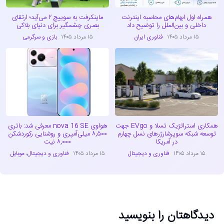
همراه اول ابهام‌های محاسبه اینترنت
ماینکرفت به سوییچ ۲ می‌آید؛ ارتقای
داخلی و بین‌الملل را توضیح داد
بصری چشمگیر برای دنیای بلاکی
۱۵ مرداد ۱۴۰۵
فناوری ایران
۱۵ مرداد ۱۴۰۵
بازی و سرگرمی
همکاری استراتژیک تسلا و EVgo جهت
هواوی nova 16 SE معرفی شد: باتری
توسعه شبکه سوپرشارژرهای نسل چهارم
۸,۵۰۰ میلی‌آمپری و روشنایی رکوردشکن
در آمریکا
۸,۰۰۰ نیت
۱۵ مرداد ۱۴۰۵
فناوری و دیجیتال
۱۵ مرداد ۱۴۰۵
فناوری و دیجیتال
،
موبایل
دیدگاهتان را بنویسید