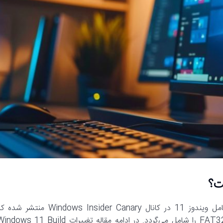
، اخیراً نسخه جدیدی از سیستم‌عامل ویندوز 11 در کانال Windows Insider Canary منتشر ش
بروزرسانی ویندوز سندباکس و افزایش حجم فرمت پارتیشن‌بندی FAT32 را شامل می‌گردد. در ادامه مقاله تغییرات ws 11 Build