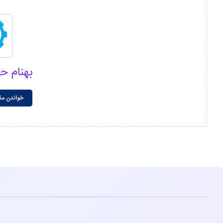
بهنام ح
خواندن مق