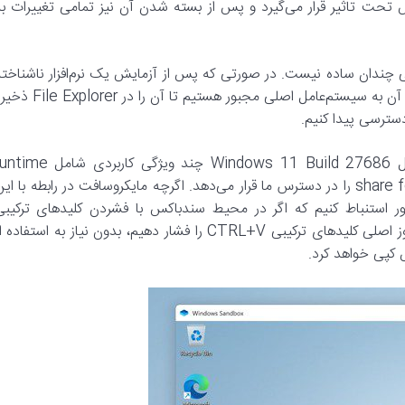
 تحت تاثیر قرار می‌گیرد و پس از بسته شدن آن نیز تمامی تغییرات به
ی چندان ساده نیست. در صورتی که پس از آزمایش یک نرم‌افزار ناشناخته
در محیط سند باکس از امنیت آن اطمینان حاصل کردیم، برای انتقال آن به سیستم‌عامل اصلی مجبور هستیم تا آن را در 
کانال Windows Insider Canary، سیستم‌عامل Windows 11 Build 27686 چند ویژگی کاربردی شا
clipboard redirection و share folders with the host at runtime را در دسترس ما قرار می‌دهد. اگرچه مایکروسافت در رابطه با ای
طور استنباط کنیم که اگر در محیط سندباکس با فشردن کلید‌های ترکیبی
CTRL+C فایلی را کپی کنیم و سپس در محیط سیستم‌عامل ویندوز اصلی کلیدهای ترکیبی CTRL+V را فشار دهیم، بدون نیاز به استفاده