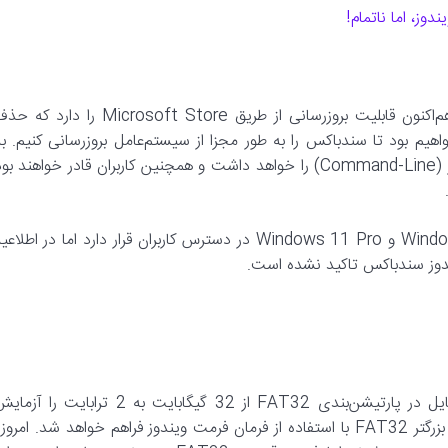
بر اساس این اطلاعیه، Windows Sandbox Client Preview هم‌اکنون قابلیت بروزرسانی از طریق Microsoft Store را دارد 
هیم بود تا سندباکس را به طور مجزا از سیستم‌عامل بروزرسانی کنیم. به
علاوه، سندباکس قابلیت پشتیبانی از نسخه اولیه خط فرمان ویندوز (Command-Line) را خواهد داشت و همچنین کاربران قادر خواهند ب
هم‌اکنون ویندوز سندباکس تنها روی سیستم‌عامل‌های Windows 10 Pro و Windows 11 Pro در دسترس کاربران قرار دارد اما در اطلاع
ندوز سندباکس تاکید نشده است.
به نظر می‌رسد که مایکروسافت امکان افزایش محدودیت حجم فایل در پارتیشن‌بندی FAT32 از 32 گیگابایت به 2 ترابایت را 
می‌کند. در صورت موفقیت این آزمایش، امکان ایجاد پارتیشن‌های بزرگتر FAT32 با استفاده از فرمان فرمت ویندوز فراهم خواهد شد. امرو