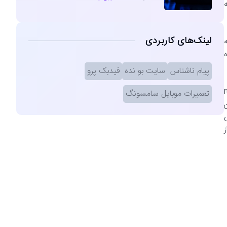
لینک‌های کاربردی
File Explorer ذخیره
پیام ناشناس
سایت بو نده
فیدبک پرو
مل runtime
تعمیرات موبایل سامسونگ
ن
 از