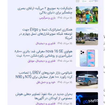
ماینکرفت به سوییچ ۲ می‌آید؛ ارتقای بصری
چشمگیر برای دنیای بلاکی
۱۵ مرداد ۱۴۰۵
بازی و سرگرمی
همکاری استراتژیک تسلا و EVgo جهت
توسعه شبکه سوپرشارژرهای نسل چهارم در
د. Windows
آمریکا
۱۵ مرداد ۱۴۰۵
فناوری و دیجیتال
ندوز
هواوی nova 16 SE معرفی شد: باتری ۸,۵۰۰
میلی‌آمپری و روشنایی رکوردشکن ۸,۰۰۰ نیت
۱۵ مرداد ۱۴۰۵
فناوری و دیجیتال
،
موبایل
ی
حسوب
شیائومی بازار خودروهای EREV را تصاحب
کرد؛ رکورد ۱۰۰ هزار سفارش برای N70 و N90
۱۵ مرداد ۱۴۰۵
خودرو و حمل نقل
مان
بحران جدید در متا؛ نفوذ تصاویر جعلی هوش
مصنوعی از کودکان در آگهی‌ها
۱۵ مرداد ۱۴۰۵
فناوری و دیجیتال