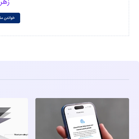
زهر
خواندن مق