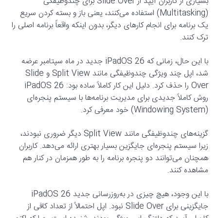
بسیاری از کاربران آیپد از Slide Over برای چند‌وظیفگی
(Multitasking) استفاده می‌کنند، یعنی باز و بسته کردن سریع
یک برنامه برای انجام کارهای دیگر، بدون اینکه واقعاً برنامه اصلی را
ترک کنند.
با این حال، زمانی که iPadOS 26 جدید در ماه سپتامبر عرضه
شد، اپل چند ویژگی چندوظیفگی مانند Split View و Slide
Over را حذف کرد. دلیل این کار کاملاً ساده بود: iPadOS 26
روش کاملاً جدیدی برای مدیریت برنامه‌ها با سیستم پنجره‌ای
(Windowing System) خود معرفی کرد.
گزینه‌های چندوظیفگی مانند Split View دیگر ضروری نبودند،
زیرا سیستم پنجره‌ای جایگزین بسیار بهتری ارائه می‌دهد. کاربران
همچنان می‌توانند دو پنجره برنامه را به طور همزمان در کنار هم
مشاهده کنند.
با این وجود، هیچ چیزی در به‌روزرسانی جدید iPadOS 26
جایگزینی برای Slide Over نبود. اپل احتمالاً از تعداد کافی از