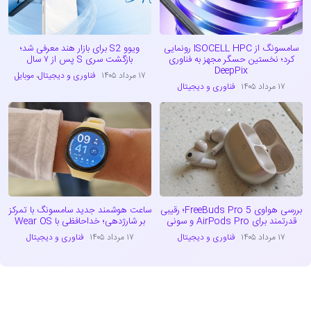
سامسونگ از ISOCELL HPC رونمایی
ویوو S2 برای بازار هند معرفی شد؛
کرد؛ نخستین حسگر مجهز به فناوری
بازگشت سری S پس از ۷ سال
DeepPix
۱۷ مرداد ۱۴۰۵
فناوری و دیجیتال
،
موبایل
۱۷ مرداد ۱۴۰۵
فناوری و دیجیتال
بررسی هواوی FreeBuds Pro 5؛ رقیبی
ساعت هوشمند جدید سامسونگ با تمرکز
قدرتمند برای AirPods Pro و سونی
بر شارژدهی؛ خداحافظی با Wear OS
۱۷ مرداد ۱۴۰۵
فناوری و دیجیتال
۱۷ مرداد ۱۴۰۵
فناوری و دیجیتال