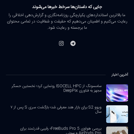
جایی که داستان‌ها سرخط خبرها می‌شوند
ما بالاترین استانداردهای یکپارچگی روزنامه‌نگاری و گزارش‌دهی اخلاقی را
رعایت می‌کنیم و اطمینان می‌دهیم که حقیقت و شفافیت در تمامی محتوای
ما برجسته و رعایت شود.
آخرین اخبار
سامسونگ از ISOCELL HPC رونمایی کرد؛ نخستین حسگر
مجهز به فناوری DeepPix
ویوو S2 برای بازار هند معرفی شد؛ بازگشت سری S پس از ۷
سال
بررسی هواوی FreeBuds Pro 5؛ رقیبی قدرتمند برای
AirPods Pro و سونی