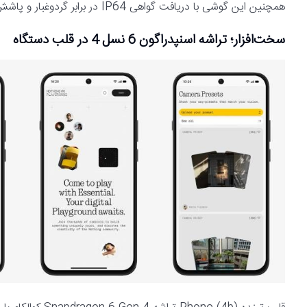
همچنین این گوشی با دریافت گواهی IP64 در برابر گردوغبار و پاشش آب نیز مقاوم است.
سخت‌افزار؛ تراشه اسنپدراگون 6 نسل 4 در قلب دستگاه