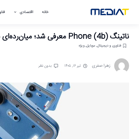
خانه
اقتصادی
فناو
ناتینگ Phone (4b) معرفی شد؛ میان‌رده‌ای با اسنپدراگون 6 نسل 4 و بزرگ‌ترین باتری تاریخ این برند
فناوری و دیجیتال
,
موبایل
,
ویژه
زهرا صفری
تیر ۱۶, ۱۴۰۵
بدون نظر