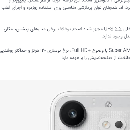
قلب تپنده Phone (4b) تراشه Snapdragon 6 Gen 4 کوالکام با لیتوگرافی ۴ نانومتری است. این تراشه اگرچه از نظر عملکرد پایین‌تر از
Snap مورد استفاده در Phone (4a) قرار می‌گیرد، اما همچنان توان پردازشی مناسبی برای استفاده روزمره و اجرای اغلب
این گوشی به ۸ گیگابایت رم LPDDR4X و ۱۲۸ گیگابایت حافظه داخلی UFS 2.2 مجهز شده است. برخلاف برخی مدل‌های پیشین، امکان
در بخش نمایشگر نیز شاهد استفاده از یک پنل ۶.۷۷ اینچی Super AMOLED با وضوح +Full HD، نرخ نوسازی ۱۲۰ هرتز و حداکثر روش