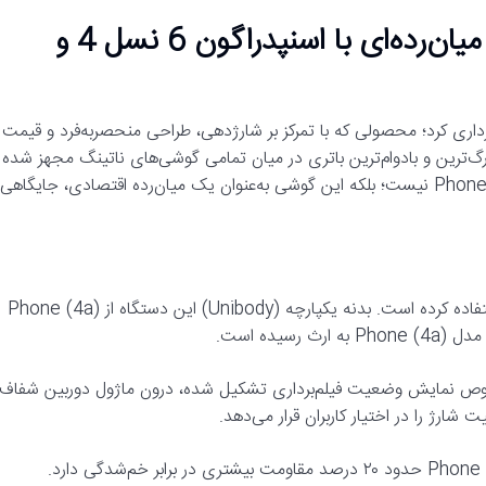
رونمایی رسمی از ناتینگ Phone (4b)؛ میان‌رده‌ای با اسنپدراگون 6 نسل 4 و
گ به‌طور رسمی از گوشی Nothing Phone (4b) پرده‌برداری کرد؛ محصولی که با تمرکز بر شارژدهی، طراحی منحصربه‌فرد و قیمت
انه بازار می‌شود. این شرکت ادعا می‌کند Phone (4b) به بزرگ‌ترین و بادوام‌ترین باتری در میان تمامی گوشی‌های ناتینگ مجهز شده
است. با این حال، پسوند (b) به معنای نسخه ارتقایافته مدل Phone (4a) نیست؛ بلکه این گوشی به‌عنوان یک میان‌رده اقتصادی، جایگاهی
ناتینگ در طراحی Phone (4b) از زبان طراحی شناخته‌شده خود استفاده کرده است. بدنه یکپارچه (Unibody) این دستگاه از Phone (4a)
سفید و یک چراغ قرمز مخصوص نمایش وضعیت فیلم‌برداری تشکیل شده، درون ماژول دوربین شفاف
شارژ را در اختیار کاربران قرار می‌دهد.
بدنه دستگاه از پلی‌کربنات مقاوم ساخته شده و نسبت به Phone (3a) Lite حدود ۲۰ درصد مقاومت بیشتری در برابر خم‌شدگی دارد.