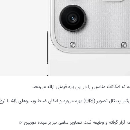
دوربین اصلی از یک سنسور ۵۰ مگاپیکسلی با دیافراگم f/1.8 و لرزش‌گیر اپتیکال تصویر (OIS) بهره می‌برد و امکان ضبط ویدیوهای 
در کنار آن، یک دوربین فوق‌عریض ۸ مگاپیکسلی با زاویه دید ۱۲۰ درجه قرار گرفته و وظیفه ثبت تصاویر سلفی نیز بر عهده دوربین ۱۶