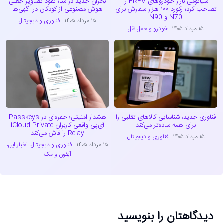
شیائومی بازار خودروهای EREV را
بحران جدید در متا؛ نفوذ تصاویر جعلی
تصاحب کرد؛ رکورد ۱۰۰ هزار سفارش برای
هوش مصنوعی از کودکان در آگهی‌ها
N70 و N90
۱۵ مرداد ۱۴۰۵
فناوری و دیجیتال
۱۵ مرداد ۱۴۰۵
خودرو و حمل نقل
فناوری جدید، شناسایی کالاهای تقلبی را
هشدار امنیتی؛ حفره‌ای در Passkeys
برای همه ساده‌تر می‌کند
آی‌پی واقعی کاربران iCloud Private
Relay را فاش می‌کند
۱۵ مرداد ۱۴۰۵
فناوری و دیجیتال
۱۵ مرداد ۱۴۰۵
فناوری و دیجیتال
،
اخبار اپل،
آیفون و مک
دیدگاهتان را بنویسید