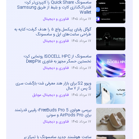
سامسونگ Quick Share را کاربردی‌تر کرد؛
اشتراک‌گذاری کارت و بلیط از طریق Samsung
Wallet
۱۷ مرداد ۱۴۰۵
فناوری و دیجیتال
گوگل رقبای پیکسل واچ ۵ را هدف گرفت؛ کنایه به
طراحی ساعت‌های اپل و سامسونگ
۱۷ مرداد ۱۴۰۵
فناوری و دیجیتال
سامسونگ از ISOCELL HPC رونمایی کرد؛
نخستین حسگر مجهز به فناوری DeepPix
۱۷ مرداد ۱۴۰۵
فناوری و دیجیتال
ویوو S2 برای بازار هند معرفی شد؛ بازگشت سری
S پس از ۷ سال
۱۷ مرداد ۱۴۰۵
فناوری و دیجیتال
،
موبایل
بررسی هواوی FreeBuds Pro 5؛ رقیبی قدرتمند
برای AirPods Pro و سونی
۱۷ مرداد ۱۴۰۵
فناوری و دیجیتال
ساعت هوشمند جدید سامسونگ با تمرکز بر