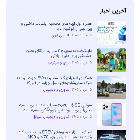
آخرین اخبار
همراه اول ابهام‌های محاسبه اینترنت داخلی و
بین‌الملل را توضیح داد
۱۵ مرداد ۱۴۰۵
فناوری ایران
ماینکرفت به سوییچ ۲ می‌آید؛ ارتقای بصری
چشمگیر برای دنیای بلاکی
۱۵ مرداد ۱۴۰۵
بازی و سرگرمی
همکاری استراتژیک تسلا و EVgo جهت توسعه
شبکه سوپرشارژرهای نسل چهارم در آمریکا
۱۵ مرداد ۱۴۰۵
فناوری و دیجیتال
هواوی nova 16 SE معرفی شد: باتری ۸,۵۰۰
میلی‌آمپری و روشنایی رکوردشکن ۸,۰۰۰ نیت
۱۵ مرداد ۱۴۰۵
فناوری و دیجیتال
،
موبایل
شیائومی بازار خودروهای EREV را تصاحب کرد؛
رکورد ۱۰۰ هزار سفارش برای N70 و N90