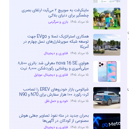
ماینکرفت به سوییچ ۲ می‌آید؛ ارتقای بصری
چشمگیر برای دنیای بلاکی
۱۵ مرداد ۱۴۰۵
بازی و سرگرمی
همکاری استراتژیک تسلا و EVgo جهت
توسعه شبکه سوپرشارژرهای نسل چهارم در
آمریکا
۱۵ مرداد ۱۴۰۵
فناوری و دیجیتال
هواوی nova 16 SE معرفی شد: باتری ۸,۵۰۰
میلی‌آمپری و روشنایی رکوردشکن ۸,۰۰۰ نیت
۱۵ مرداد ۱۴۰۵
فناوری و دیجیتال
،
موبایل
شیائومی بازار خودروهای EREV را تصاحب
کرد؛ رکورد ۱۰۰ هزار سفارش برای N70 و N90
۱۵ مرداد ۱۴۰۵
خودرو و حمل نقل
بحران جدید در متا؛ نفوذ تصاویر جعلی هوش
مصنوعی از کودکان در آگهی‌ها
۱۵ مرداد ۱۴۰۵
فناوری و دیجیتال