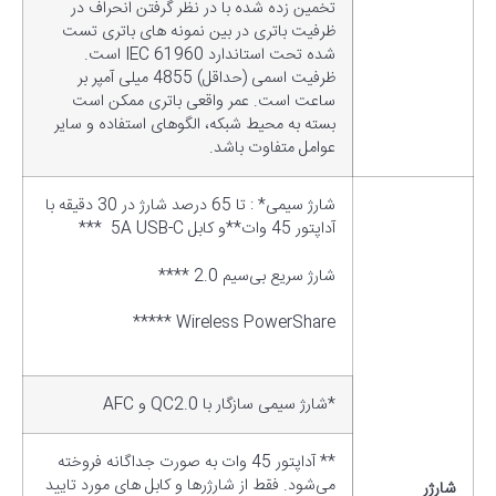
تخمین زده شده با در نظر گرفتن انحراف در
ظرفیت باتری در بین نمونه های باتری تست
شده تحت استاندارد IEC 61960 است.
ظرفیت اسمی (حداقل) 4855 میلی آمپر بر
ساعت است. عمر واقعی باتری ممکن است
بسته به محیط شبکه، الگوهای استفاده و سایر
عوامل متفاوت باشد.
شارژ سیمی* : تا 65 درصد شارژ در 30 دقیقه با
آداپتور 45 وات**و کابل 5A USB-C ***
شارژ سریع بی‌سیم 2.0 ****
Wireless PowerShare *****
*شارژ سیمی سازگار با QC2.0 و AFC
** آداپتور 45 وات به صورت جداگانه فروخته
می‌شود. فقط از شارژرها و کابل های مورد تایید
شارژر