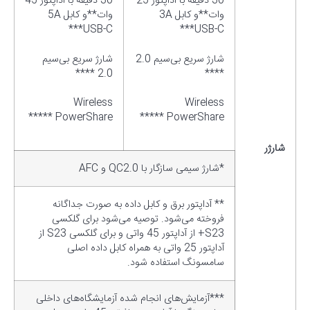
30 دقیقه با آداپتور 25
30 دقیقه با آداپتور 45
وات**و کابل 3A
وات**و کابل 5A
USB-C***
USB-C***
شارژ سریع بی‌سیم 2.0
شارژ سریع بی‌سیم
2.0 ****
****
Wireless
Wireless
PowerShare *****
PowerShare *****
شارژر
*شارژ سیمی سازگار با QC2.0 و AFC
** آداپتور برق و کابل داده به صورت جداگانه
فروخته می‌شود. توصیه می‌شود برای گلکسی
S23+ از آداپتور 45 واتی و برای گلکسی S23 از
آداپتور 25 واتی به همراه کابل داده اصلی
سامسونگ استفاده شود.
***آزمایش‌های انجام شده آزمایشگاه‌های داخلی