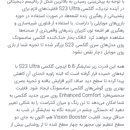
با توجه به پیش‌بینی رسیدن به بالاترین شکل از رئالیسم دیجیتالی
در آینده نزدیک، گلکسی S23 Ultra قابلیت‌های لازم برای
پشتیبانی از رهگیری زنده اشعه‌ها، در صورت استفاده در حوزه
بازی‌های موبایلی را داراست. با استفاده از فناوری شبیه‌سازی و
رهگیری هر اشعه نور، کاربران رندرهای واقعی‌تری از صحنه‌ها
مشاهده خواهند کرد. اتاقک بخار خنک‌کننده گلکسی سامسونگ
روی مدل‌های سری گلکسی S23 بزرگتر شده تا تجربه شما از بازی
روی موبایل دچار نقص نشود.
همه این قدرت زیر نمایشگر 6.8 اینچی گلکسی S23 Ultra با
لبه‌های خمیده قرار گرفته است که البته زاویه انحنای آن کاهش
پیدا کرده تا سطح دید صاف کاربر افزایش یافته و تجربه بصری
بهتری روی گوشی‌های گلکسی سامسونگ ایجاد شود. قابلیت
منحصربه‌فرد Enhanced Comfort روی سری جدید گلکسی به
شما امکان می‌دهد تا تن رنگ و میزان کنتراست را به شکلی تغییر
دهید که خستگی چشم در نتیجه نگاه به نمایشگر در شب به
حداقل برسد. قابلیت Vision Booster هم، اکنون به جای دو
سطح تنظیم نور، مجهز به چهار سطح شده تا از روشنایی بیش از