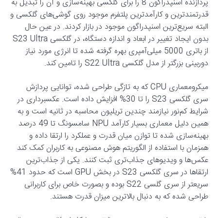
پردازنده اسنپدراگون 8 را برای گلکسی بهینه‌سازی و آن را تبدیل به
قدرتمندترین و کارآمدترین پلتفرم موجود روی گوشی‌های گلکسی و
البته سریع‌ترین اسنپدراگون موجود در بازار کردند. در عین حال
بدون ایجاد تغییر در ابعاد و اندازه دستگاه، در گلکسی S23 Ultra
از باتری 5000 میلی‌آمپری بهره گرفته شده تا انرژی مورد نیاز
دوربینی بزرگتر از مدل گلکسی S22 Ultra را تامین کند.
میکرومعماری CPU که به تازگی طراحی شده، توانایی پردازش
سری گلکسی S23 را تا 30% افزایش داده است. عکسبرداری در
شرایط کم‌نور نیازمند چندین تریلیون محاسبه در ثانیه است و به
همین دلیل معماری بسیار کارآمد NPU سامسونگ تا 49 درصد
بهینه‌سازی شده تا توازن میان قدرت و عملکرد را ارتقا داده و
همزمان با استفاده از الگوریتم هوش مصنوعی به کاربران کمک کند
عکس‌ها و ویدیوهای جذاب‌تری ثبت کنند. یکی از جذاب‌ترین
ارتقاها در سری گلکسی S23 در بخش GPU است که حدود 41%
سریعتر از سری گلسی S22 بوده و بصورت خاص برای کاربرانی
طراحی شده که به دنبال بالاترین میزان قدرت هستند.