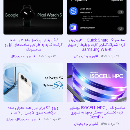
سامسونگ Quick Share را کاربردی‌تر
گوگل رقبای پیکسل واچ ۵ را هدف
کرد؛ اشتراک‌گذاری کارت و بلیط از طریق
گرفت؛ کنایه به طراحی ساعت‌های اپل و
Samsung Wallet
سامسونگ
۱۷ مرداد ۱۴۰۵
فناوری و دیجیتال
۱۷ مرداد ۱۴۰۵
فناوری و دیجیتال
سامسونگ از ISOCELL HPC رونمایی
ویوو S2 برای بازار هند معرفی شد؛
کرد؛ نخستین حسگر مجهز به فناوری
بازگشت سری S پس از ۷ سال
DeepPix
۱۷ مرداد ۱۴۰۵
فناوری و دیجیتال
،
موبایل
۱۷ مرداد ۱۴۰۵
فناوری و دیجیتال