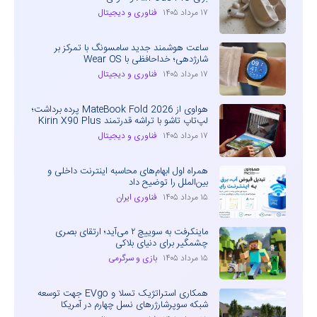
۱۷ مرداد ۱۴۰۵
فناوری و دیجیتال
ساعت هوشمند جدید سامسونگ با تمرکز بر
شارژدهی؛ خداحافظی با Wear OS
۱۷ مرداد ۱۴۰۵
فناوری و دیجیتال
هواوی از MateBook Fold 2026 پرده برداشت؛
لپ‌تاپ تاشو با تراشه قدرتمند Kirin X90 Plus
۱۷ مرداد ۱۴۰۵
فناوری و دیجیتال
همراه اول ابهام‌های محاسبه اینترنت داخلی و
بین‌الملل را توضیح داد
۱۵ مرداد ۱۴۰۵
فناوری ایران
ماینکرفت به سوییچ ۲ می‌آید؛ ارتقای بصری
چشمگیر برای دنیای بلاکی
۱۵ مرداد ۱۴۰۵
بازی و سرگرمی
همکاری استراتژیک تسلا و EVgo جهت توسعه
شبکه سوپرشارژرهای نسل چهارم در آمریکا