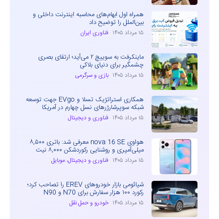
همراه اول ابهام‌های محاسبه اینترنت داخلی و
بین‌الملل را توضیح داد
۱۵ مرداد ۱۴۰۵
فناوری ایران
ماینکرفت به سوییچ ۲ می‌آید؛ ارتقای بصری
چشمگیر برای دنیای بلاکی
۱۵ مرداد ۱۴۰۵
بازی و سرگرمی
همکاری استراتژیک تسلا و EVgo جهت توسعه
شبکه سوپرشارژرهای نسل چهارم در آمریکا
۱۵ مرداد ۱۴۰۵
فناوری و دیجیتال
هواوی nova 16 SE معرفی شد: باتری ۸,۵۰۰
میلی‌آمپری و روشنایی رکوردشکن ۸,۰۰۰ نیت
۱۵ مرداد ۱۴۰۵
فناوری و دیجیتال
،
موبایل
شیائومی بازار خودروهای EREV را تصاحب کرد؛
رکورد ۱۰۰ هزار سفارش برای N70 و N90
۱۵ مرداد ۱۴۰۵
خودرو و حمل نقل