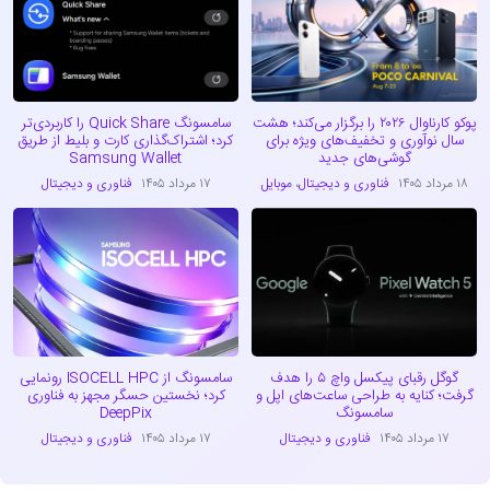
پوکو کارناوال ۲۰۲۶ را برگزار می‌کند؛ هشت
سامسونگ Quick Share را کاربردی‌تر
سال نوآوری و تخفیف‌های ویژه برای
کرد؛ اشتراک‌گذاری کارت و بلیط از طریق
گوشی‌های جدید
Samsung Wallet
۱۸ مرداد ۱۴۰۵
فناوری و دیجیتال
،
موبایل
۱۷ مرداد ۱۴۰۵
فناوری و دیجیتال
گوگل رقبای پیکسل واچ ۵ را هدف
سامسونگ از ISOCELL HPC رونمایی
گرفت؛ کنایه به طراحی ساعت‌های اپل و
کرد؛ نخستین حسگر مجهز به فناوری
سامسونگ
DeepPix
۱۷ مرداد ۱۴۰۵
فناوری و دیجیتال
۱۷ مرداد ۱۴۰۵
فناوری و دیجیتال