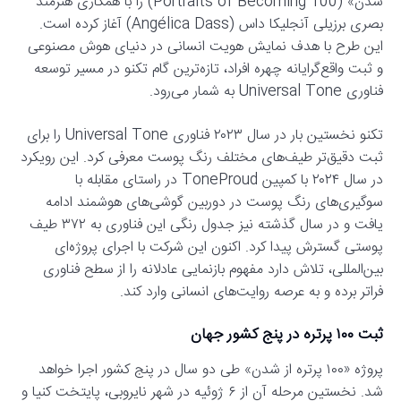
شدن» (100 Portraits of Becoming) را با همکاری هنرمند
بصری برزیلی آنجلیکا داس (Angélica Dass) آغاز کرده است.
این طرح با هدف نمایش هویت انسانی در دنیای هوش مصنوعی
و ثبت واقع‌گرایانه چهره افراد، تازه‌ترین گام تکنو در مسیر توسعه
فناوری Universal Tone به شمار می‌رود.
تکنو نخستین بار در سال ۲۰۲۳ فناوری Universal Tone را برای
ثبت دقیق‌تر طیف‌های مختلف رنگ پوست معرفی کرد. این رویکرد
در سال ۲۰۲۴ با کمپین ToneProud در راستای مقابله با
سوگیری‌های رنگ پوست در دوربین گوشی‌های هوشمند ادامه
یافت و در سال گذشته نیز جدول رنگی این فناوری به ۳۷۲ طیف
پوستی گسترش پیدا کرد. اکنون این شرکت با اجرای پروژه‌ای
بین‌المللی، تلاش دارد مفهوم بازنمایی عادلانه را از سطح فناوری
فراتر برده و به عرصه روایت‌های انسانی وارد کند.
ثبت ۱۰۰ پرتره در پنج کشور جهان
پروژه «۱۰۰ پرتره از شدن» طی دو سال در پنج کشور اجرا خواهد
شد. نخستین مرحله آن از ۶ ژوئیه در شهر نایروبی، پایتخت کنیا و