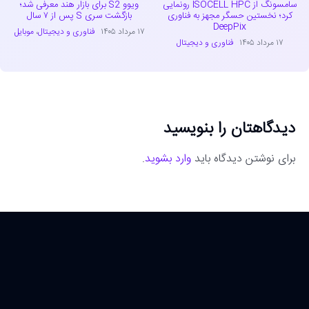
سامسونگ از ISOCELL HPC رونمایی
ویوو S2 برای بازار هند معرفی شد؛
کرد؛ نخستین حسگر مجهز به فناوری
بازگشت سری S پس از ۷ سال
DeepPix
۱۷ مرداد ۱۴۰۵
فناوری و دیجیتال
،
موبایل
۱۷ مرداد ۱۴۰۵
فناوری و دیجیتال
دیدگاهتان را بنویسید
برای نوشتن دیدگاه باید
وارد بشوید
.