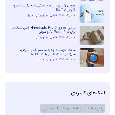
ویوو S2 برای بازار هند معرفی شد؛ بازگشت سری
S پس از ۷ سال
۱۷ مرداد ۱۴۰۵
فناوری و دیجیتال
،
موبایل
بررسی هواوی FreeBuds Pro 5؛ رقیبی قدرتمند
برای AirPods Pro و سونی
۱۷ مرداد ۱۴۰۵
فناوری و دیجیتال
ساعت هوشمند جدید سامسونگ با تمرکز بر
شارژدهی؛ خداحافظی با Wear OS
۱۷ مرداد ۱۴۰۵
فناوری و دیجیتال
لینک‌های کاربردی
پیام ناشناس
سایت بو نده
فیدبک پرو