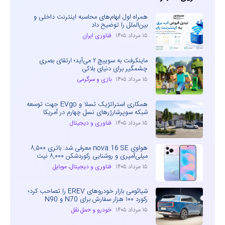
همراه اول ابهام‌های محاسبه اینترنت داخلی و
بین‌الملل را توضیح داد
۱۵ مرداد ۱۴۰۵
فناوری ایران
ماینکرفت به سوییچ ۲ می‌آید؛ ارتقای بصری
چشمگیر برای دنیای بلاکی
۱۵ مرداد ۱۴۰۵
بازی و سرگرمی
همکاری استراتژیک تسلا و EVgo جهت توسعه
شبکه سوپرشارژرهای نسل چهارم در آمریکا
۱۵ مرداد ۱۴۰۵
فناوری و دیجیتال
هواوی nova 16 SE معرفی شد: باتری ۸,۵۰۰
میلی‌آمپری و روشنایی رکوردشکن ۸,۰۰۰ نیت
۱۵ مرداد ۱۴۰۵
فناوری و دیجیتال
،
موبایل
شیائومی بازار خودروهای EREV را تصاحب کرد؛
رکورد ۱۰۰ هزار سفارش برای N70 و N90
۱۵ مرداد ۱۴۰۵
خودرو و حمل نقل