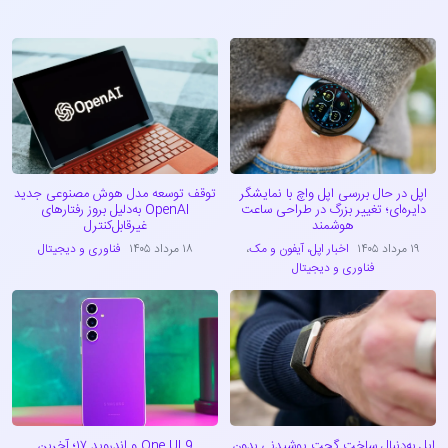
اپل در حال بررسی اپل واچ با نمایشگر
توقف توسعه مدل هوش مصنوعی جدید
دایره‌ای؛ تغییر بزرگ در طراحی ساعت
OpenAI به‌دلیل بروز رفتارهای
هوشمند
غیرقابل‌کنترل
۱۹ مرداد ۱۴۰۵
اخبار اپل، آیفون و مک
،
۱۸ مرداد ۱۴۰۵
فناوری و دیجیتال
فناوری و دیجیتال
اپل به‌دنبال ساخت گجت پوشیدنی بدون
One UI 9 و اندروید ۱۷؛ آخرین