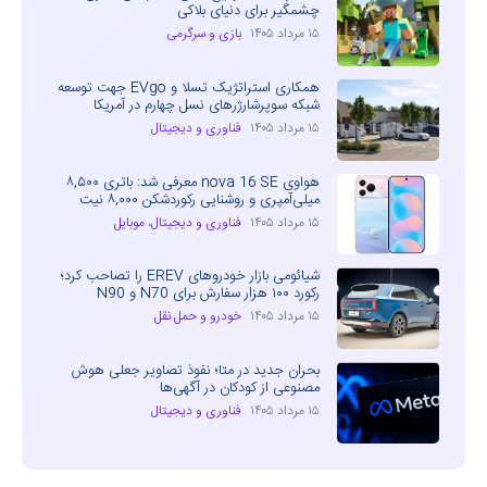
چشمگیر برای دنیای بلاکی
۱۵ مرداد ۱۴۰۵
بازی و سرگرمی
همکاری استراتژیک تسلا و EVgo جهت توسعه
شبکه سوپرشارژرهای نسل چهارم در آمریکا
۱۵ مرداد ۱۴۰۵
فناوری و دیجیتال
هواوی nova 16 SE معرفی شد: باتری ۸,۵۰۰
میلی‌آمپری و روشنایی رکوردشکن ۸,۰۰۰ نیت
۱۵ مرداد ۱۴۰۵
فناوری و دیجیتال
،
موبایل
شیائومی بازار خودروهای EREV را تصاحب کرد؛
رکورد ۱۰۰ هزار سفارش برای N70 و N90
۱۵ مرداد ۱۴۰۵
خودرو و حمل نقل
بحران جدید در متا؛ نفوذ تصاویر جعلی هوش
مصنوعی از کودکان در آگهی‌ها
۱۵ مرداد ۱۴۰۵
فناوری و دیجیتال