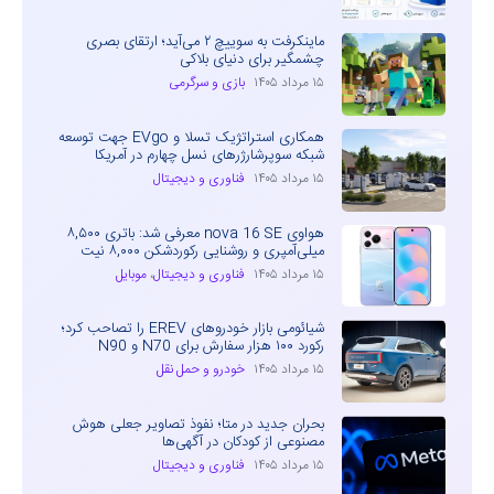
ماینکرفت به سوییچ ۲ می‌آید؛ ارتقای بصری
چشمگیر برای دنیای بلاکی
۱۵ مرداد ۱۴۰۵
بازی و سرگرمی
همکاری استراتژیک تسلا و EVgo جهت توسعه
شبکه سوپرشارژرهای نسل چهارم در آمریکا
۱۵ مرداد ۱۴۰۵
فناوری و دیجیتال
هواوی nova 16 SE معرفی شد: باتری ۸,۵۰۰
میلی‌آمپری و روشنایی رکوردشکن ۸,۰۰۰ نیت
۱۵ مرداد ۱۴۰۵
فناوری و دیجیتال
،
موبایل
شیائومی بازار خودروهای EREV را تصاحب کرد؛
رکورد ۱۰۰ هزار سفارش برای N70 و N90
۱۵ مرداد ۱۴۰۵
خودرو و حمل نقل
بحران جدید در متا؛ نفوذ تصاویر جعلی هوش
مصنوعی از کودکان در آگهی‌ها
۱۵ مرداد ۱۴۰۵
فناوری و دیجیتال