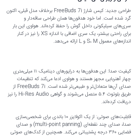
طراحی جدید: کیس شارژ FreeBuds 7i برخلاف مدل قبلی، اکنون
گرد شده است. اما خود هدفون‌ها همان طراحی ساقه‌دار و
سری‌های سیلیکونی داخل گوش را حفظ کرده‌اند. هواوی این بار
برای راحتی بیشتر، یک سری اضافی با اندازه XS را نیز در کنار
اندازه‌های معمول S، M و L ارائه می‌دهد.
کیفیت صدا: این هدفون‌ها به درایورهای دینامیک ۱۱ میلی‌متری
چهار آهنربایی مجهز هستند و هواوی ادعا می‌کند که تنظیمات
صدای آن‌ها متعادل‌تر و طبیعی‌تر شده است. FreeBuds 7i از
طریق بلوتوث ۵.۴ متصل می‌شوند و گواهی Hi-Res Audio را نیز
دریافت کرده‌اند.
قابلیت‌های صوتی: از یک اکولایزر ۱۰ باندی برای شخصی‌سازی
صدا، صدای چند نقطه‌ای (multi-point panning) و صدای
فضایی ۳۶۰ درجه پشتیبانی می‌کند. همچنین از کدک‌های صوتی