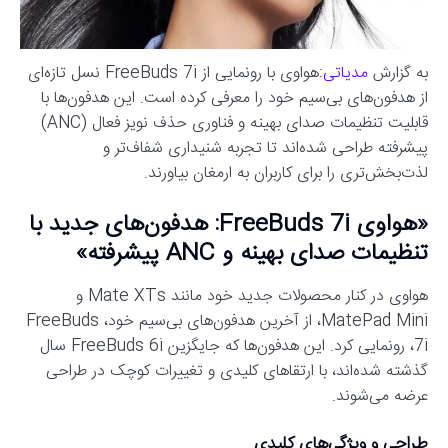
به گزارش
مدیاتی
:هواوی با رونمایی از FreeBuds 7i نسل تازه‌ای
از هدفون‌های بی‌سیم خود را معرفی کرده است. این هدفون‌ها با
قابلیت تنظیمات صدای بهینه و فناوری حذف نویز فعال (ANC)
پیشرفته طراحی شده‌اند تا تجربه شنیداری شفاف‌تر و
لذت‌بخش‌تری را برای کاربران به ارمغان بیاورند.
«هواوی FreeBuds 7i: هدفون‌های جدید با
تنظیمات صدای بهینه و ANC پیشرفته»
هواوی در کنار محصولات جدید خود مانند Mate XTs و
MatePad Mini، از آخرین هدفون‌های بی‌سیم خود، FreeBuds
7i، رونمایی کرد. این هدفون‌ها که جایگزین FreeBuds 6i سال
گذشته شده‌اند، با ارتقاهای کلیدی و تغییرات کوچک در طراحی
عرضه می‌شوند.
طراحی و ویژگی‌های کلیدی